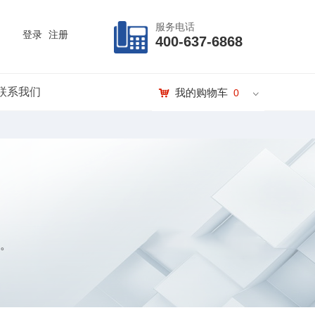
服务电话
登录
注册
400-637-6868
联系我们
낙
我的购物车
0
ꀁ
。