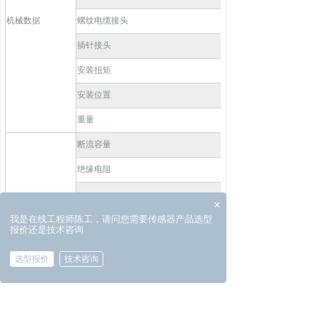
机械数据
螺纹电缆接头
插针接头
安装扭矩
安装位置
重量
断流容量
绝缘电阻
×
耐压强度
微动开关
我是在线工程师陈工，请问您需要传感器产品选型
报价还是技术咨询
使用寿命（机械）
选型报价
技术咨询
加入购物车
数量：
낆
ꄷ
ꄸ
申请试用
拨打电话
电气连接