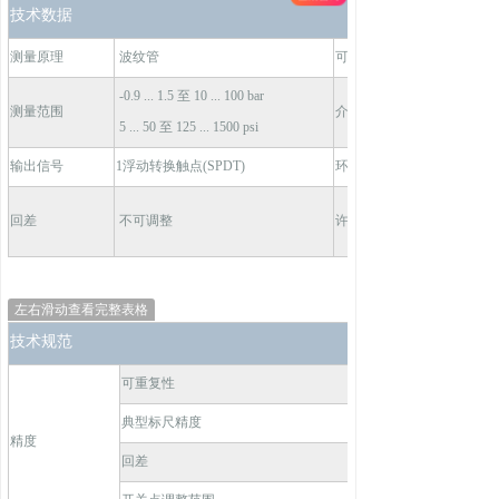
技术数据
测量原理
波纹管
可重复性
-0.9 ... 1.5 至 10 ... 100 bar
测量范围
介质温度
5 ... 50 至 125 ... 1500 psi
输出信号
1浮动转换触点(SPDT)
环境温度
回差
不可调整
许可 / 一致
左右滑动查看完整表格
技术规范
可重复性
典型标尺精度
精度
回差