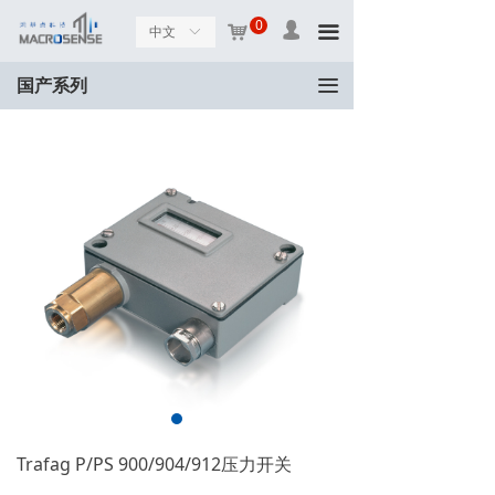
0
넙
낙
끀
中文
ꀅ
끀
国产系列
Trafag P/PS 900/904/912压力开关