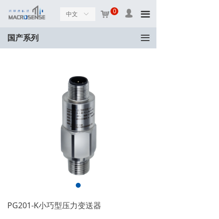
0
넙
낙
끀
中文
ꀅ
끀
国产系列
PG201-K小巧型压力变送器